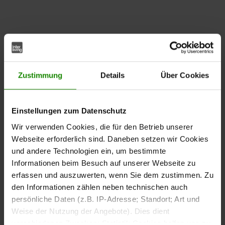
Flexibel einstellbar für
unterschiedliche
Zustimmung
Details
Über Cookies
Einsatzbereiche
Einstellungen zum Datenschutz
Die
ermöglicht eine individuelle Anpassung
Liftfunktion
der Sitzhöhe. Mit einer variablen
Sitzhöhe von ca. 55 bis
Wir verwenden Cookies, die für den Betrieb unserer
eignet sich der Barstuhl für unterschiedliche
80 cm
Webseite erforderlich sind. Daneben setzen wir Cookies
Tresen-, Bartisch- und Küchenhöhen.
und andere Technologien ein, um bestimmte
Informationen beim Besuch auf unserer Webseite zu
erfassen und auszuwerten, wenn Sie dem zustimmen. Zu
Zusätzlich verfügt der Barstuhl über eine
360-Grad-
den Informationen zählen neben technischen auch
, die Bewegungsfreiheit beim Sitzen bietet.
Drehfunktion
persönliche Daten (z.B. IP-Adresse; Standort; Art und
Dank der
dreht sich der
automatischen Rückstellfunktion
Weise der Nutzung der Angebote). Dies dient
Sitz nach dem Aufstehen selbstständig in seine
verschiedenen Zwecken: Statistik Cookies helfen uns zu
Ausgangsposition zurück.