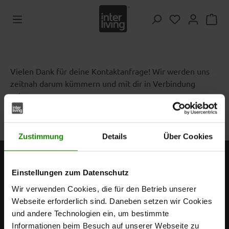
Zum Hauptinhalt springen
Du hast 0 Pr
Vielen Dank für deine Kontaktanfrage! Wir werden uns
zeitnah darum kümmern und mit dir in Verbindung
setzen.
Zustimmung
Details
Über Cookies
Einstellungen zum Datenschutz
Wir verwenden Cookies, die für den Betrieb unserer
Webseite erforderlich sind. Daneben setzen wir Cookies
und andere Technologien ein, um bestimmte
Informationen beim Besuch auf unserer Webseite zu