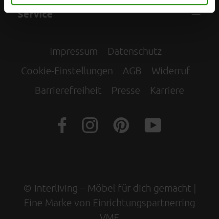
Service
Impressum
Datenschutz
Cookie-Einstellungen
AGB
Widerruf
Barrierefreiheit
Presse
Karriere
© Interliving – Möbel für dich gemacht |
Eine Marke von Einrichtungspartnerring
VME