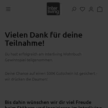
Zum Hauptinhalt springen
Du hast 0 Pr
Vielen Dank für deine
Teilnahme!
Du hast erfolgreich am Interliving Wohnbuch
Gewinnspiel teilgenommen.
Deine Chance auf einen 500€ Gutschein ist gesichert -
wir drücken die Daumen!
Bis dahin wünschen wir dir viel Freude
beim Stöbern und Inspirieren im Interliving